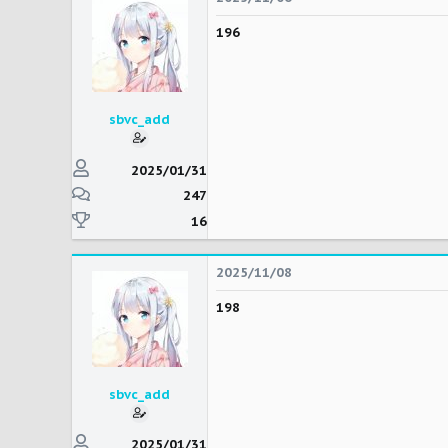
196
sbvc_add
2025/01/31
247
16
2025/11/08
198
sbvc_add
2025/01/31