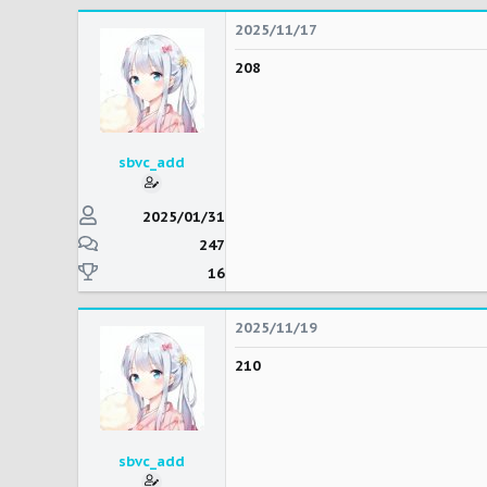
2025/11/17
208
sbvc_add
2025/01/31
247
16
2025/11/19
210
sbvc_add