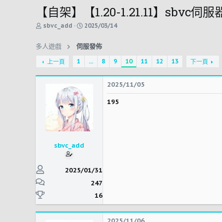
【自架】【1.20-1.21.11】sb
主
開
sbvc_add
2025/03/14
題
始
發
時
多人遊戲
伺服發佈
起
間
人
1
...
8
9
10
11
12
13
上一頁
下一頁
2025/11/05
195
sbvc_add
2025/01/31
247
16
2025/11/06