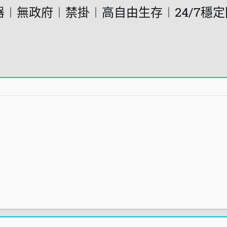
vc伺服器︱無政府︱禁掛︱高自由生存︱24/7穩