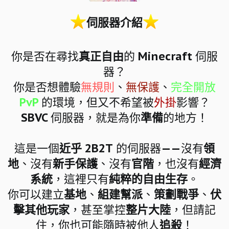
伺服器介紹
你是否在尋找
真正自由
的 Minecraft 伺服
器？
你是否想體驗
無規則
、
無保護
、
完全開放
PvP
的環境，但又不希望被
外掛
影響？
SBVC 伺服器，就是為你
準備
的地方！
這是一個
近乎 2B2T
的伺服器——沒有
領
地
、沒有
新手保護
、沒有
官階
，也沒有
經濟
系統
，這裡只有
純粹的自由生存
。
你可以建立
基地
、
組建幫派
、
策劃戰爭
、
伏
擊其他玩家
，甚至掌控
整片大陸
，但請記
住，你也可能隨時被他人
追殺
！