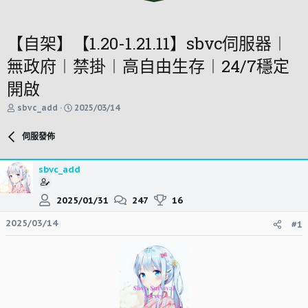
【自架】【1.20-1.21.11】sbvc伺服器︱
無政府︱禁掛︱高自由生存︱24/7穩定
開啟
主
開
sbvc_add
2025/03/14
題
始
發
時
伺服發佈
起
間
人
sbvc_add
2025/01/31
247
16
2025/03/14
#1