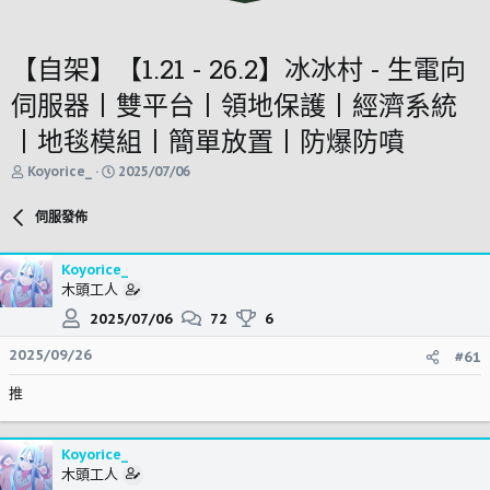
【自架】【1.21 - 26.2】冰冰村 - 生電向
伺服器丨雙平台丨領地保護丨經濟系統
丨地毯模組丨簡單放置丨防爆防噴
主
開
Koyorice_
2025/07/06
題
始
發
時
伺服發佈
起
間
人
Koyorice_
木頭工人
2025/07/06
72
6
2025/09/26
#61
推
Koyorice_
木頭工人