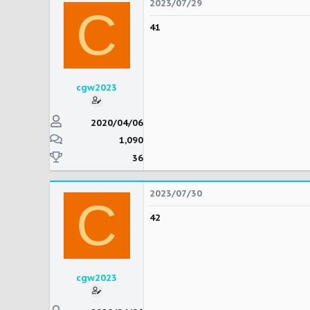
2023/07/29
C
41
cgw2023
2020/04/06
1,090
36
2023/07/30
C
42
cgw2023