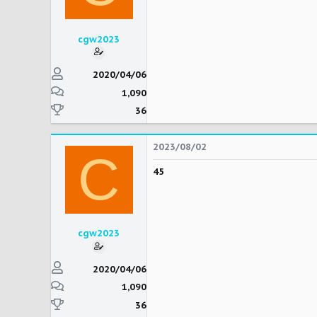
cgw2023
2020/04/06
1,090
36
2023/08/02
C
45
cgw2023
2020/04/06
1,090
36