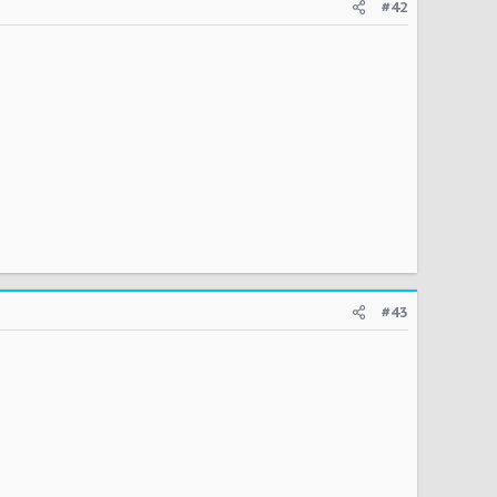
#42
#43