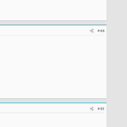
#44
#45