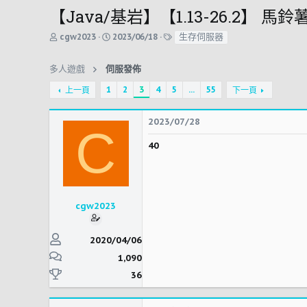
【Java/基岩】【1.13-26.2】 馬鈴
主
開
標
生存伺服器
cgw2023
2023/06/18
題
始
籤
發
時
起
間
多人遊戲
伺服發佈
人
1
2
3
4
5
...
55
上一頁
下一頁
2023/07/28
C
40
cgw2023
2020/04/06
1,090
36