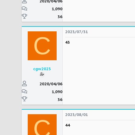
2020/04/06
1,090
36
2023/07/31
C
43
cgw2023
2020/04/06
1,090
36
2023/08/01
C
44