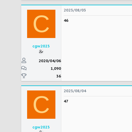
2023/08/03
C
46
cgw2023
2020/04/06
1,090
36
2023/08/04
C
47
cgw2023