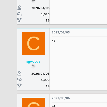
2020/04/06
1,090
36
2023/08/05
C
48
cgw2023
2020/04/06
1,090
36
2023/08/06
49