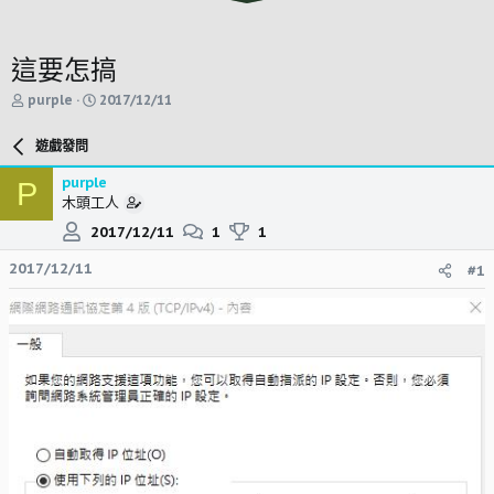
這要怎搞
主
開
purple
2017/12/11
題
始
發
時
遊戲發問
起
間
人
purple
P
木頭工人
2017/12/11
1
1
2017/12/11
#1