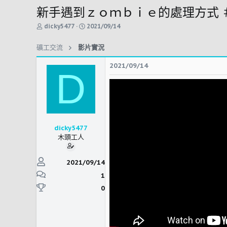
新手遇到ｚｏｍｂｉｅ的處理方式 
主
開
dicky5477
2021/09/14
題
始
發
時
礦工交流
影片實況
起
間
人
2021/09/14
D
dicky5477
木頭工人
2021/09/14
1
0