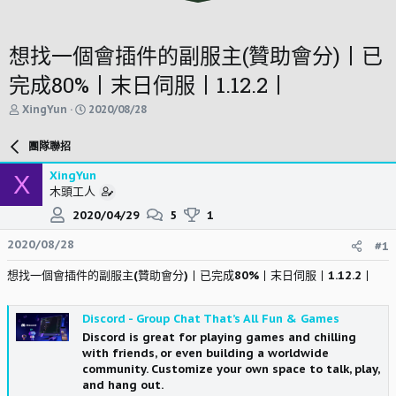
想找一個會插件的副服主(贊助會分)丨已
完成80%丨末日伺服丨1.12.2丨
主
開
XingYun
2020/08/28
題
始
發
時
團隊聯招
起
間
人
XingYun
X
木頭工人
2020/04/29
5
1
2020/08/28
#1
想找一個會插件的副服主(贊助會分)丨已完成80%丨末日伺服丨1.12.2丨
Discord - Group Chat That’s All Fun & Games
Discord is great for playing games and chilling
with friends, or even building a worldwide
community. Customize your own space to talk, play,
and hang out.