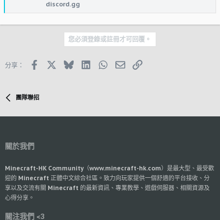
discord.gg
您必須登錄或註冊才可回覆。
Facebook
X (Twitter)
Bluesky
LinkedIn
WhatsApp
郵件
鏈接
分享：
團隊聯招
關於我們
Minecraft-HK Community（www.minecraft-hk.com）是最大型、最受歡
迎的 Minecraft 正體中文綜合社區。致力向玩家提供一個舒適的平台接收、分
享以及交流有關 Minecraft 的最新資訊、專業教學、遊戲伺服器、相關資源及
心得分享。
關注我們 <3