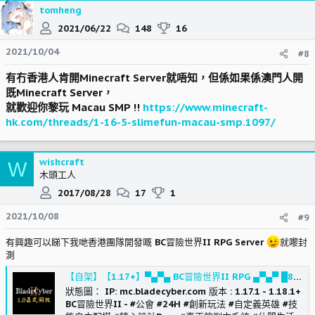
tomheng
2021/06/22
148
16
2021/10/04
#8
有冇香港人肯開Minecraft Server就唔知，但係如果係
澳門人開
既Minecraft Server，
就歡迎你黎玩 Macau SMP !!
https://www.minecraft-
hk.com/threads/1-16-5-slimefun-macau-smp.1097/
wishcraft
W
木頭工人
2017/08/28
17
1
2021/10/08
#9
有興趣可以睇下我哋香港團隊開發嘅 BC冒險世界II RPG Server
就嚟封
測
【自架】【1.17+】▀▄▀▄ BC冒險世界II RPG ▄▀▄▀ █8000x8000宏偉冒險地圖█正式開放█ 7月2更新!! @Minecraft 我的世界（當個創世神） 哈啦板 - 巴哈姆特
狀態圖： IP: mc.bladecyber.com 版本 : 1.17.1 - 1.18.1+
BC冒險世界II - #公會 #24H #創新玩法 #自定義英雄 #技