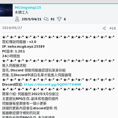
MCsingsing123
木頭工人
2019/04/21
81
6
2024/05/27
#18
★◦° ★◦° ★◦° ★◦° ★◦° ★◦° ★◦° ★◦° ★◦° ★◦°★◦° ★◦° ★◦° ★◦° ★◦°
霓虹傳說伺服器 - v2.0
IP: neho.mcgb.xyz:25589
PC版本: 1.20.1
24小時開放
★◦° ★◦° ★◦° ★◦° ★◦° ★◦° ★◦° ★◦° ★◦° ★◦°★◦° ★◦° ★◦° ★◦° ★◦°
進入伺服器流程:
首先, Discord 領取伺服器認證玩家身份組
然後, 在Discord申請白名單才能進入伺服器哦
★◦° ★◦° ★◦° ★◦° ★◦° ★◦° ★◦° ★◦° ★◦° ★◦°★◦° ★◦° ★◦° ★◦° ★◦°
Discord群組:
https://discord.gg/bQEN7T64AW
★◦° ★◦° ★◦° ★◦° ★◦° ★◦° ★◦° ★◦° ★◦° ★◦°★◦° ★◦° ★◦° ★◦° ★◦°
簡單介紹: 伺服器於2022年3月份創立
主要遊玩RPG生存, 副本和有趣的插件
伺服器每星期會有一個小更新
詳細的更新內容會在discord發佈 伺
服器歡迎遵守規則的玩家
如果你也熱愛RPG生存, 多功能插件