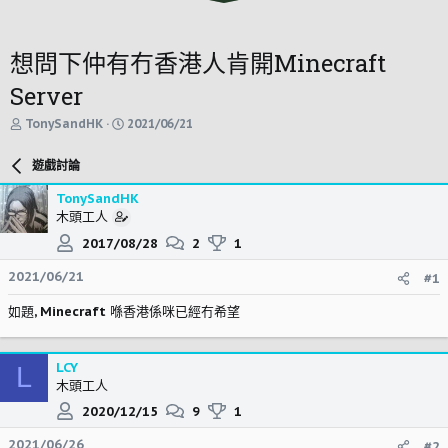
想問下仲有冇香港人肯開Minecraft
Server
主
開
TonySandHK
2021/06/21
題
始
發
時
遊戲討論
起
間
人
TonySandHK
木頭工人
2017/08/28
2
1
2021/06/21
#1
如題, Minecraft 喺香港係咪已經冇希望
LCY
L
木頭工人
2020/12/15
9
1
2021/06/26
#2