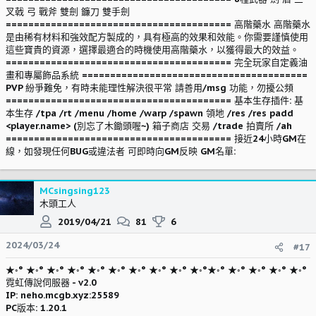
叉戟 弓 戰斧 雙劍 鐮刀 雙手劍
======================================== 高階藥水 高階藥水
是由稀有材料和強效配方製成的，具有極高的效果和效能。你需要謹慎使用
這些寶貴的資源，選擇最適合的時機使用高階藥水，以獲得最大的效益。
======================================== 完全玩家自定義油
畫和專屬飾品系統 ========================================
PVP 紛爭難免，有時未能理性解決很平常 請善用/msg 功能，勿擾公頻
======================================== 基本生存插件: 基
本生存 /tpa /rt /menu /home /warp /spawn 領地 /res /res padd
<player.name> (別忘了木鋤頭喔~) 箱子商店 交易 /trade 拍賣所 /ah
======================================== 接近24小時GM在
線，如發現任何BUG或違法者 可即時向GM反映 GM名單:
MCsingsing123
木頭工人
2019/04/21
81
6
2024/03/24
#17
★◦° ★◦° ★◦° ★◦° ★◦° ★◦° ★◦° ★◦° ★◦° ★◦°★◦° ★◦° ★◦° ★◦° ★◦°
霓虹傳說伺服器 - v2.0
IP: neho.mcgb.xyz:25589
PC版本: 1.20.1