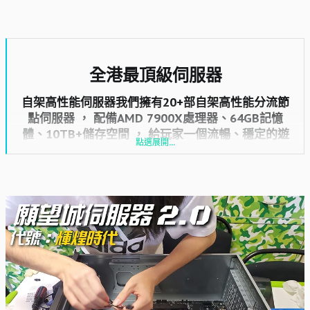
全港最頂級伺服器​
自架高性能伺服器我們擁有20+部自架高性能分流節
點伺服器 ， 配備AMD 7900X處理器、64GB記憶
體、10TB+儲存空間 ， 給玩家一個流暢、穩定的遊
點選展開...
戲環境​