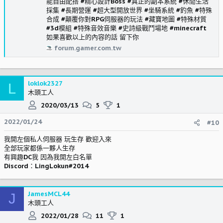
能自由配搭 #精心設計Boss #真正的副本系統 #休閒生活
採集 #長期營運 #超大型開放世界 #坐騎系統 #釣魚 #特殊
合成 #顛覆你對RPG伺服器的玩法 #藏寶地圖 #特殊材質
#3d模組 #特殊音效音樂 #史詩級戰鬥場地 #minecraft
如果喜歡以上的內容的話 留下你
forum.gamer.com.tw
loklok2327
L
木頭工人
2020/03/13
5
1
2022/01/24
#10
我開左個私人伺服器 玩生存 歡迎入來
全部玩家都係一夥人生存
有興趣DC我 因為我開左白名單
Discord：LingLokun#2014
JamesMCL44
J
木頭工人
2022/01/28
11
1