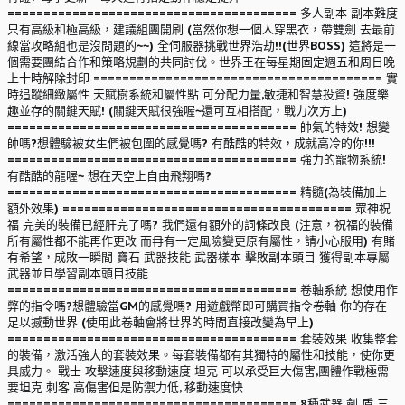
======================================== 多人副本 副本難度
只有高級和極高級，建議組團開刷 (當然你想一個人穿黑衣，帶雙劍 去最前
線當攻略組也是沒問題的~~) 全伺服器挑戰世界浩劫!!(世界BOSS) 這將是一
個需要團結合作和策略規劃的共同討伐。世界王在每星期固定週五和周日晚
上十時解除封印 ======================================== 實
時追蹤細緻屬性 天賦樹系統和屬性點 可分配力量,敏捷和智慧投資! 強度樂
趣並存的關鍵天賦! (關鍵天賦很強喔~還可互相搭配，戰力次方上)
======================================== 帥氣的特效! 想變
帥嗎?想體驗被女生們被包圍的感覺嗎? 有酷酷的特效，成就高冷的你!!!
======================================== 強力的寵物系統!
有酷酷的龍喔~ 想在天空上自由飛翔嗎?
======================================== 精髓(為裝備加上
額外效果) ======================================== 眾神祝
福 完美的裝備已經肝完了嗎? 我們還有額外的詞條改良 (注意，祝福的裝備
所有屬性都不能再作更改 而冄有一定風險變更原有屬性，請小心服用) 有賭
有希望，成敗一瞬間 寶石 武器技能 武器樣本 擊敗副本頭目 獲得副本專屬
武器並且學習副本頭目技能
======================================== 卷軸系統 想使用作
弊的指令嗎?想體驗當GM的感覺嗎? 用遊戲幣即可購買指令卷軸 你的存在
足以撼動世界 (使用此卷軸會將世界的時間直接改變為早上)
======================================== 套裝效果 收集整套
的裝備，激活強大的套裝效果。每套裝備都有其獨特的屬性和技能，使你更
具威力。 戰士 攻擊速度與移動速度 坦克 可以承受巨大傷害,團體作戰極需
要坦克 刺客 高傷害但是防禦力低, 移動速度快
======================================== 8種武器 劍 盾 三