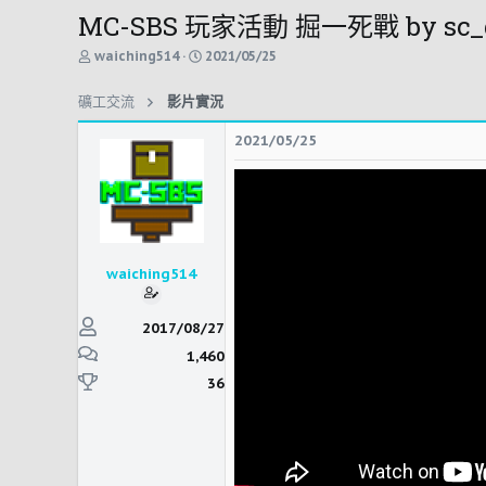
MC-SBS 玩家活動 掘一死戰 by sc_glas
主
開
waiching514
2021/05/25
題
始
發
時
礦工交流
影片實況
起
間
人
2021/05/25
waiching514
2017/08/27
1,460
36