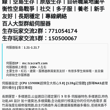
線丨空島生存丨原版生存丨自研職業地圖平
衡性空島戰爭丨社交丨多子服丨養老丨新手
友好丨長期穩定丨專線網絡
百人大型群組伺服器
生存玩家交流2群：771054174
生存玩家交流3群：150500067
伺服器版本：1.21-1.21.7
伺服器IP： mc.tcscraft.com
伺服器線上峰值：200+ 人左右
主要生存，紅石，建築，服務器群員氣氛友好，有很多學生妹妹哦，並且偏
向原始生存服務器
伺服器設定: [CPU 13900K超頻全大核心5.8] [128g記憶體] [群暉NAS處理
資料備份] [電信專線]
長期運營，多樣週目,公益週目已穩定運行 5 年多 伺服器特色:多樣週目,特色
功能,UI 設計 如十連獎池,多樣獎勵,全功能排行榜滿足你的任何內卷需求 腐
竹高強度在線修復問題,自主代碼插件,每日數據庫服務器多備份, 拒絕來路不
明插件,保障類玩家數據完全安全,