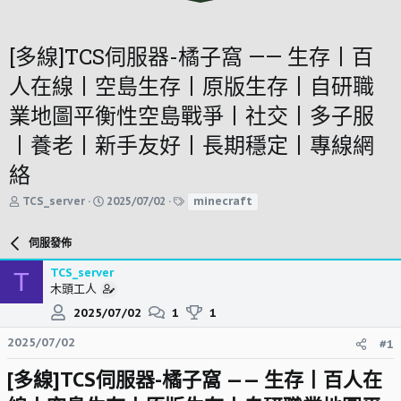
[多線]TCS伺服器-橘子窩 —— 生存丨百
人在線丨空島生存丨原版生存丨自研職
業地圖平衡性空島戰爭丨社交丨多子服
丨養老丨新手友好丨長期穩定丨專線網
絡
主
開
標
minecraft
TCS_server
2025/07/02
題
始
籤
發
時
起
間
伺服發佈
人
TCS_server
T
木頭工人
2025/07/02
1
1
2025/07/02
#1
[多線]TCS伺服器-橘子窩 —— 生存丨百人在