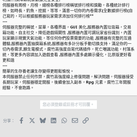
伺服器有周榜，月榜，總榜各種排行榜稱號排行榜和獎勵，各種統計排行
榜，如時長，釣魚，挖掘，等等，滿意一切你的內卷需求(全數據排行榜(自
己寫的，可以根據服務器玩家需求添加任何排行榜**
---
伺服器完整的稱號，菜單，各種界面，GUI 美化,服務器內置垃圾箱，交易
箱功能，自主社交，降低遊戲隔閡性 ,服務器內置可調玩家省份識別，內置
玩家顯示現實天氣功能，等任何你們投票需要的功能 ,服務器有完整的互通
體驗,服務器內置抽獎箱系統,服務器有多計分板手動切換支持，滿足你的一
切內卷需求,類生電模式，腐竹高強度自寫代碼插件，死亡嘲諷功能，村落系
統，等更多內容請加入遊戲查看 ,服務器內置多處顯示優化，比原版更好看
更和諧
---
簡單的生存養老讓生存變得更輕鬆愉悅。
本伺服器禁止任何作弊，腐竹高強度線上修復問題，解決問題，伺服器接受
長期玩家，伺服器穩定開服，後續會加入副本，Rpg 元素，腐竹三年開服
經驗，不會跑路。
您必須登錄或註冊才可回覆。
Facebook
X (Twitter)
Bluesky
LinkedIn
WhatsApp
郵件
鏈接
分享：