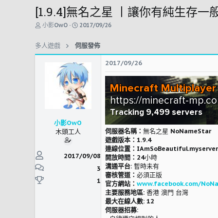
[1.9.4]無名之星 丨讓你有純生存
主
開
小影OwO
2017/09/26
題
始
發
時
多人遊戲
伺服發佈
起
間
人
2017/09/26
小影OwO
伺服器名稱：
無名之星 NoNameStar
木頭工人
遊戲版本：
1.9.4
連線位置：
IAmSoBeautiful.myserver
2017/09/08
開放時間：
24小時
溝通平台:
暫時未有
3
審核管道：
必須正版
1
官方網站：
www.facebook.com/NoN
主要服務地區:
香港 澳門 台灣
最大在線人數:
12
伺服器招募: