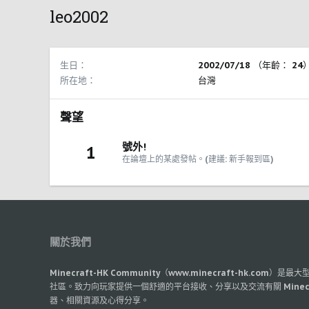
leo2002
生日
2002/07/18 （年齡： 24
所在地
台灣
聲望
號外!
1
在論壇上的某處發帖。(建議: 新手報到區)
關於我們
Minecraft-HK Community（www.minecraft-hk.com）是
社區。致力向玩家提供一個舒適的平台接收、分享以及交流有關 Minec
器、相關資源及心得分享。