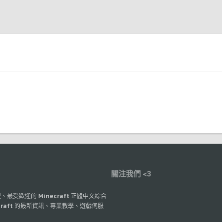
）
關注我們 <3
最大型、最受歡迎的 Minecraft 正體中文綜合
raft 的最新資訊、專業教學、遊戲伺服